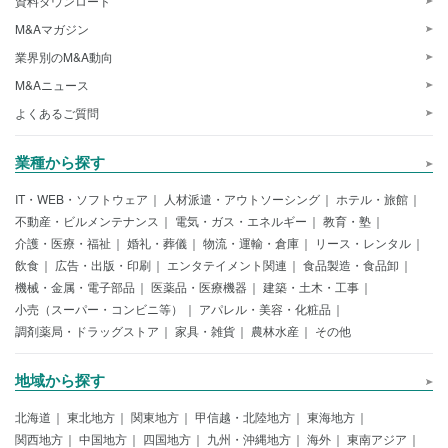
資料ダウンロード
M&Aマガジン
業界別のM&A動向
M&Aニュース
よくあるご質問
業種から探す
IT・WEB・ソフトウェア
人材派遣・アウトソーシング
ホテル・旅館
不動産・ビルメンテナンス
電気・ガス・エネルギー
教育・塾
介護・医療・福祉
婚礼・葬儀
物流・運輸・倉庫
リース・レンタル
飲食
広告・出版・印刷
エンタテイメント関連
食品製造・食品卸
機械・金属・電子部品
医薬品・医療機器
建築・土木・工事
小売（スーパー・コンビニ等）
アパレル・美容・化粧品
調剤薬局・ドラッグストア
家具・雑貨
農林水産
その他
地域から探す
北海道
東北地方
関東地方
甲信越・北陸地方
東海地方
関西地方
中国地方
四国地方
九州・沖縄地方
海外
東南アジア