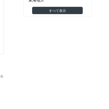
食品製造・食品卸
(0)
関西地方
すべて表示
機械・金属・電子部品
(0)
中国地方
医薬品・医療機器
(0)
四国地方
建築・土木・工事
(0)
九州・沖縄地方
小売（スーパー・コンビニ等）
(0)
海外
アパレル・美容・化粧品
(0)
東南アジア
調剤薬局・ドラッグストア
(0)
東アジア
家具・雑貨
(0)
その他アジア
農林水産
(0)
オセアニア
その他
(0)
欧州
場合
北米
南米
中東
アフリカ