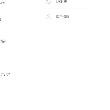
English
動向
採用情報
問
食品卸
東アジア