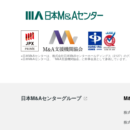
※日本M&Aセンターは、株式会社日本M&Aセンターホールディングス（2127）の
※日本M&Aセンターは、「M&A支援機関協会」に幹事会員として参画しています。
日本M&Aセンターグループ
M
株
株