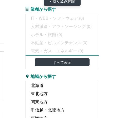
× 絞り込み解除
業種から探す
IT・WEB・ソフトウェア
(0)
人材派遣・アウトソーシング
(0)
ホテル・旅館
(0)
不動産・ビルメンテナンス
(0)
電気・ガス・エネルギー
(0)
教育・塾
すべて表示
介護・医療・福祉
(0)
婚礼・葬儀
(0)
地域から探す
物流・運輸・倉庫
(0)
北海道
リース・レンタル
(0)
東北地方
飲食
(0)
関東地方
広告・出版・印刷
(0)
甲信越・北陸地方
エンタテイメント関連
(0)
東海地方