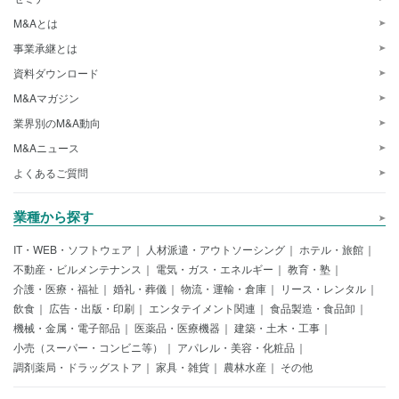
M&Aとは
事業承継とは
資料ダウンロード
M&Aマガジン
業界別のM&A動向
M&Aニュース
よくあるご質問
業種から探す
IT・WEB・ソフトウェア
人材派遣・アウトソーシング
ホテル・旅館
不動産・ビルメンテナンス
電気・ガス・エネルギー
教育・塾
介護・医療・福祉
婚礼・葬儀
物流・運輸・倉庫
リース・レンタル
飲食
広告・出版・印刷
エンタテイメント関連
食品製造・食品卸
機械・金属・電子部品
医薬品・医療機器
建築・土木・工事
小売（スーパー・コンビニ等）
アパレル・美容・化粧品
調剤薬局・ドラッグストア
家具・雑貨
農林水産
その他