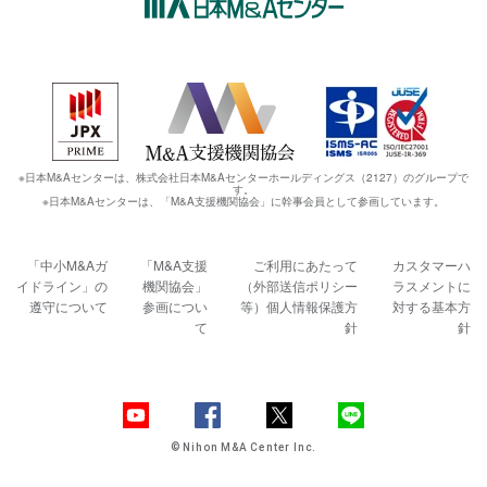
※日本M&Aセンターは、株式会社日本M&Aセンターホールディングス（2127）のグループで
す。
※日本M&Aセンターは、「M&A支援機関協会」に幹事会員として参画しています。
「中小M&Aガ
「M&A支援
ご利用にあたって
カスタマーハ
イドライン」の
機関協会」
（外部送信ポリシー
ラスメントに
遵守について
参画につい
等）
個人情報保護方
対する基本方
て
針
針
© Nihon M&A Center Inc.