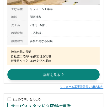
主な業種
リフォーム工事業
地域
関西地方
売上高
2億円～5億円
希望金額
（応相談）
譲渡理由
会社の更なる発展
地域密着の営業

自社施工で高い品質管理を実現

従業員が自立し顧客対応が柔軟
詳細を見る
リフォーム工事業業界のM&A動向
まとめて問い合わせる
サービススタンド３店舗の運営