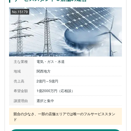
No.15179
主な業種
電気・ガス・水道
地域
関西地方
売上高
2億円～5億円
希望金額
1億2000万円（応相談）
譲渡理由
選択と集中
競合の少なさ、一部の店舗エリアでは唯一のフルサービススタン
ド