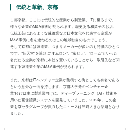
伝統と革新、京都
古都京都。ここには伝統的な産業から製造業、ITに至るまで、
様々な企業のM&A事例が見られます。歴史ある和菓子のお店、
伝統工芸にあるような繊維業など日本文化を代表する企業が
M&A事例に名を連ねるのはこの地域独自のものでしょう。
そして京都には製造業、つまりメーカーが多いのも特徴のひとつ
です。“任天堂”を筆頭に“オムロン”、“京セラ”、“ローム”といった
名だたる企業が京都に本社を置いていることから、取引先など関
連する製造業企業のM&A事例が見られます。
また、京都はITベンチャー企業が集積する街としても有名である
という意外な一面を持ちます。京都大学発のベンチャー企
業“Rist”は主に製造業向けに、ディープラーニング（AI）技術を
用いた画像認識システムを開発していました。2019年、この企
業を京セラグループが買収したニュースは当時大きな話題となり
ました。