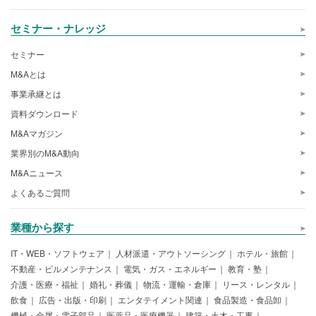
セミナー・ナレッジ
セミナー
M&Aとは
事業承継とは
資料ダウンロード
M&Aマガジン
業界別のM&A動向
M&Aニュース
よくあるご質問
業種から探す
IT・WEB・ソフトウェア
人材派遣・アウトソーシング
ホテル・旅館
不動産・ビルメンテナンス
電気・ガス・エネルギー
教育・塾
介護・医療・福祉
婚礼・葬儀
物流・運輸・倉庫
リース・レンタル
飲食
広告・出版・印刷
エンタテイメント関連
食品製造・食品卸
機械・金属・電子部品
医薬品・医療機器
建築・土木・工事