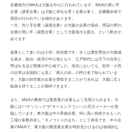
近畿地方のM&Aは大阪を中心に行われています。M&Aの買い手
企業（譲受企業）は大阪に本社を置く企業が多く、近畿圏全体で
買収が行われている傾向があります。
一方、売り手企業（譲渡企業）が大阪の企業の場合、周辺の県の
企業が買い手（譲受企業）として大阪進出を図る、という動きが
あります。
産業として多いのは小売・卸売業です。古くは豊臣秀吉が大阪城
を築き、政治・経済の中心地となり、江戸時代には天下の台所と
呼ばれるほど商業の中心地でした。現在においても、卸売・小売
の比率は全国的にも高く「商人の街」の呼び名で知られていま
す。大阪の卸売業の企業を買収することができれば、大阪に広く
販路を持てることが期待できます。
また、M&Aの事例では製造業の企業もよく見受けられます。大
阪には“パナソニック”や“キーエンス”といった巨大メーカーが君
臨しています。東大阪は中小零細企業、特に高い技術力をもった
工場が多数存在し「モノづくりのまち」として有名です。中小企
業のM&Aで、東大阪の製造業企業を時折見かけるのは地域的な