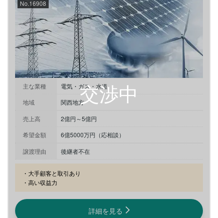
No.16908
主な業種
電気・ガス・水道
地域
関西地方
売上高
2億円～5億円
希望金額
6億5000万円（応相談）
譲渡理由
後継者不在
・大手顧客と取引あり

・高い収益力
詳細を見る