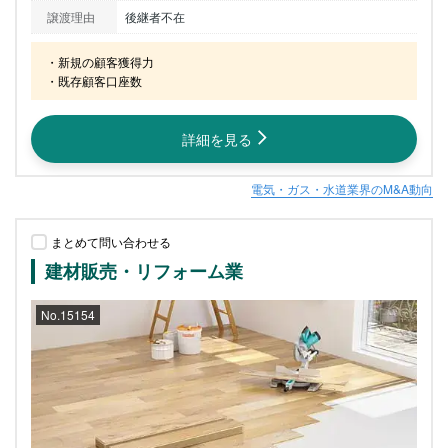
譲渡理由
後継者不在
・新規の顧客獲得力

・既存顧客口座数
詳細を見る
電気・ガス・水道業界のM&A動向
まとめて問い合わせる
建材販売・リフォーム業
No.15154