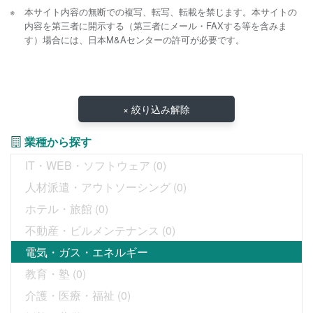
本サイト内容の無断での複写、転写、転載を禁じます。本サイトの
内容を第三者に開示する（第三者にメール・FAXする等を含みま
す）場合には、日本M&Aセンターの許可が必要です。
× 絞り込み解除
業種から探す
IT・WEB・ソフトウェア
(0)
人材派遣・アウトソーシング
(0)
ホテル・旅館
(0)
不動産・ビルメンテナンス
(0)
電気・ガス・エネルギー
教育・塾
(0)
介護・医療・福祉
(0)