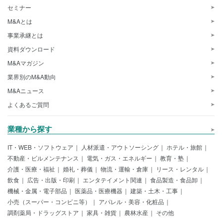
セミナー
M&Aとは
事業承継とは
資料ダウンロード
M&Aマガジン
業界別のM&A動向
M&Aニュース
よくあるご質問
業種から探す
IT・WEB・ソフトウェア
人材派遣・アウトソーシング
ホテル・旅館
不動産・ビルメンテナンス
電気・ガス・エネルギー
教育・塾
介護・医療・福祉
婚礼・葬儀
物流・運輸・倉庫
リース・レンタル
飲食
広告・出版・印刷
エンタテイメント関連
食品製造・食品卸
機械・金属・電子部品
医薬品・医療機器
建築・土木・工事
小売（スーパー・コンビニ等）
アパレル・美容・化粧品
調剤薬局・ドラッグストア
家具・雑貨
農林水産
その他