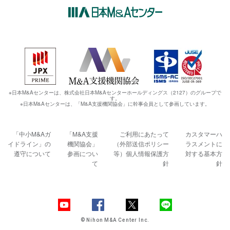
※日本M&Aセンターは、株式会社日本M&Aセンターホールディングス（2127）のグループで
す。
※日本M&Aセンターは、「M&A支援機関協会」に幹事会員として参画しています。
「中小M&Aガ
「M&A支援
ご利用にあたって
カスタマーハ
イドライン」の
機関協会」
（外部送信ポリシー
ラスメントに
遵守について
参画につい
等）
個人情報保護方
対する基本方
て
針
針
© Nihon M&A Center Inc.