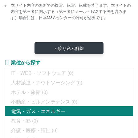
本サイト内容の無断での複写、転写、転載を禁じます。本サイトの
内容を第三者に開示する（第三者にメール・FAXする等を含みま
す）場合には、日本M&Aセンターの許可が必要です。
× 絞り込み解除
業種から探す
IT・WEB・ソフトウェア
(0)
人材派遣・アウトソーシング
(0)
ホテル・旅館
(0)
不動産・ビルメンテナンス
(0)
電気・ガス・エネルギー
教育・塾
(0)
介護・医療・福祉
(0)