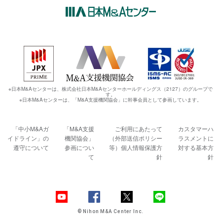
※日本M&Aセンターは、株式会社日本M&Aセンターホールディングス（2127）のグループで
す。
※日本M&Aセンターは、「M&A支援機関協会」に幹事会員として参画しています。
「中小M&Aガ
「M&A支援
ご利用にあたって
カスタマーハ
イドライン」の
機関協会」
（外部送信ポリシー
ラスメントに
遵守について
参画につい
等）
個人情報保護方
対する基本方
て
針
針
© Nihon M&A Center Inc.