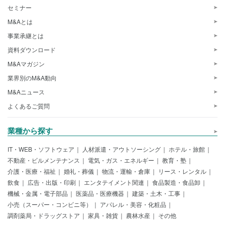
セミナー
M&Aとは
事業承継とは
資料ダウンロード
M&Aマガジン
業界別のM&A動向
M&Aニュース
よくあるご質問
業種から探す
IT・WEB・ソフトウェア
人材派遣・アウトソーシング
ホテル・旅館
不動産・ビルメンテナンス
電気・ガス・エネルギー
教育・塾
介護・医療・福祉
婚礼・葬儀
物流・運輸・倉庫
リース・レンタル
飲食
広告・出版・印刷
エンタテイメント関連
食品製造・食品卸
機械・金属・電子部品
医薬品・医療機器
建築・土木・工事
小売（スーパー・コンビニ等）
アパレル・美容・化粧品
調剤薬局・ドラッグストア
家具・雑貨
農林水産
その他