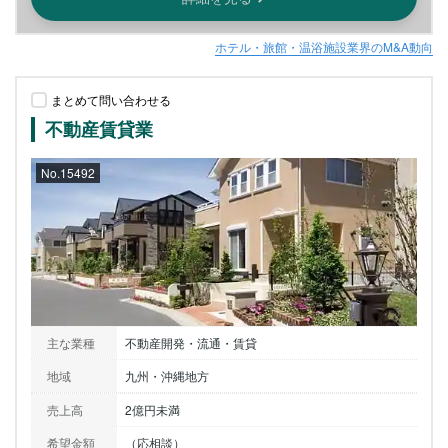
ホテル・旅館・温浴施設業界のM&A動向
まとめて問い合わせる
不動産賃貸業
No.15492
主な業種
不動産開発・流通・賃貸
地域
九州・沖縄地方
売上高
2億円未満
希望金額
（応相談）