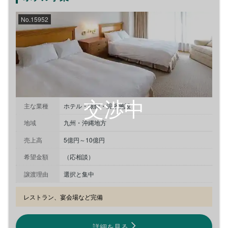
No.15952
主な業種
ホテル・旅館・温浴施設
地域
九州・沖縄地方
売上高
5億円～10億円
希望金額
（応相談）
譲渡理由
選択と集中
レストラン、宴会場など完備
詳細を見る