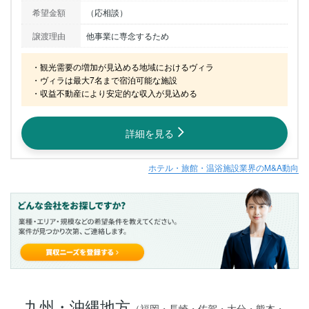
希望金額
（応相談）
譲渡理由
他事業に専念するため
・観光需要の増加が見込める地域におけるヴィラ

・ヴィラは最大7名まで宿泊可能な施設

・収益不動産により安定的な収入が見込める
詳細を見る
ホテル・旅館・温浴施設業界のM&A動向
九州・沖縄地方
（福岡・長崎・佐賀・大分・熊本・