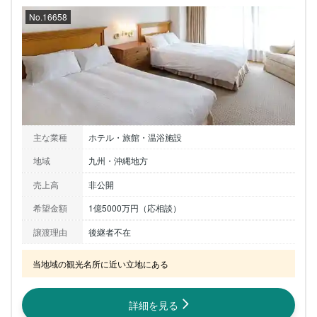
No.16658
主な業種
ホテル・旅館・温浴施設
地域
九州・沖縄地方
売上高
非公開
希望金額
1億5000万円（応相談）
譲渡理由
後継者不在
当地域の観光名所に近い立地にある
詳細を見る