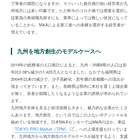
で筆者の感想になりますが、そういった責任感の強い経営者が九
州地方には多い印象です。ただ昨今のコロナ禍では廃業を選択し
従業員の再就職先探すにも、業界によっては難しい状況になって
いることから、M&Aによる第三者への承継を選択する経営者が
増えています。
九州を地方創生のモデルケースへ
2019年の総務省の人口推計によると、九州・沖縄8県の人口は前
年比0.38%減少の1,425万人となりました。なかでも福岡県は
2004年以来の減少で、少子高齢化・若年層の首都圏への流出が
強まってきています。また、長崎県は県内に本社を置く上場企業
が無く、若者が就職したくなるような企業の誘致が求められてい
ます。
九州地方全体を見ると経済規模も大きく、魅力的な企業がたくさ
んあります。地方創生、という点ではこの上ないポテンシャルを
秘めている地域です。日本M&AセンターではM&Aのほか、東証
「
TOKYO PRO Market（TPM）
」への上場支援も行っていま
す。九州地方から地方創生のモデルケースが誕生するよう、支援