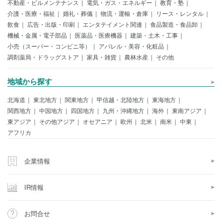
不動産・ビルメンテナンス
電気・ガス・エネルギー
教育・塾
介護・医療・福祉
婚礼・葬儀
物流・運輸・倉庫
リース・レンタル
飲食
広告・出版・印刷
エンタテイメント関連
食品製造・食品卸
機械・金属・電子部品
医薬品・医療機器
建築・土木・工事
小売（スーパー・コンビニ等）
アパレル・美容・化粧品
調剤薬局・ドラッグストア
家具・雑貨
農林水産
その他
地域から探す
北海道
東北地方
関東地方
甲信越・北陸地方
東海地方
関西地方
中国地方
四国地方
九州・沖縄地方
海外
東南アジア
東アジア
その他アジア
オセアニア
欧州
北米
南米
中東
アフリカ
企業情報
IR情報
お問合せ