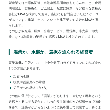
製造業では半導体関連、自動車部品関連はもちろんのこと、金属
切削加工、製缶板金、ゴム加工、配電盤製造、など様々な業種の
会社がM&Aを検討しており、当社にもお問合せいただくケース
があります。建築、土木、といった建設業でも多数のM&Aが見
られます。
そのほか観光業、医療・介護サービス、運送業、小売業、卸売
業、など3次産業の業種でも幅広くM&Aを検討されています。
廃業か、承継か。選択を迫られる経営者
事業承継の手段として、中小企業庁のガイドラインによれば次の
3つの方法があります。
親族内承継
役員や従業員への承継
第三者への承継（M&A）
その他の選択肢として「廃業」があります。やむなく廃業という
選択をするに至る場合も、しっかり従業員の次の就職先まで面倒
をみて、迷惑がかからないように仁義を通して廃業する。あくま