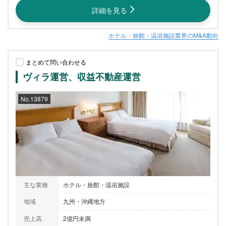
詳細を見る
ホテル・旅館・温浴施設業界のM&A動向
まとめて問い合わせる
ヴィラ運営、収益不動産運営
No.13879
主な業種
ホテル・旅館・温浴施設
地域
九州・沖縄地方
売上高
2億円未満