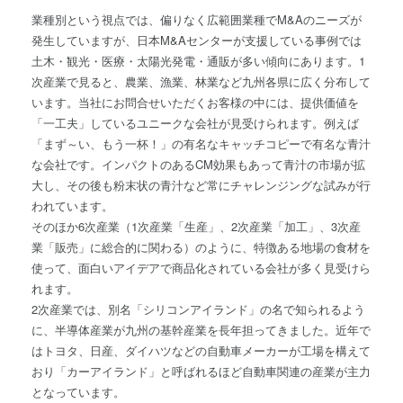
業種別という視点では、偏りなく広範囲業種でM&Aのニーズが
発生していますが、日本M&Aセンターが支援している事例では
土木・観光・医療・太陽光発電・通販が多い傾向にあります。1
次産業で見ると、農業、漁業、林業など九州各県に広く分布して
います。当社にお問合せいただくお客様の中には、提供価値を
「一工夫」しているユニークな会社が見受けられます。例えば
「まず～い、もう一杯！」の有名なキャッチコピーで有名な青汁
な会社です。インパクトのあるCM効果もあって青汁の市場が拡
大し、その後も粉末状の青汁など常にチャレンジングな試みが行
われています。
そのほか6次産業（1次産業「生産」、2次産業「加工」、3次産
業「販売」に総合的に関わる）のように、特徴ある地場の食材を
使って、面白いアイデアで商品化されている会社が多く見受けら
れます。
2次産業では、別名「シリコンアイランド」の名で知られるよう
に、半導体産業が九州の基幹産業を長年担ってきました。近年で
はトヨタ、日産、ダイハツなどの自動車メーカーが工場を構えて
おり「カーアイランド」と呼ばれるほど自動車関連の産業が主力
となっています。