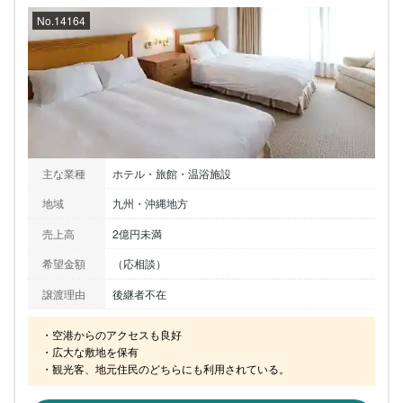
No.14164
主な業種
ホテル・旅館・温浴施設
地域
九州・沖縄地方
売上高
2億円未満
希望金額
（応相談）
譲渡理由
後継者不在
・空港からのアクセスも良好

・広大な敷地を保有

・観光客、地元住民のどちらにも利用されている。