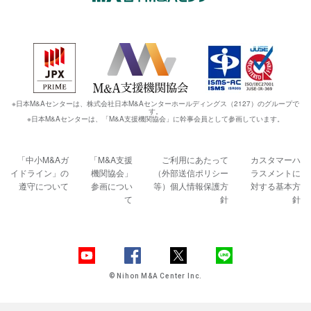
※日本M&Aセンターは、株式会社日本M&Aセンターホールディングス（2127）のグループで
す。
※日本M&Aセンターは、「M&A支援機関協会」に幹事会員として参画しています。
「中小M&Aガ
「M&A支援
ご利用にあたって
カスタマーハ
イドライン」の
機関協会」
（外部送信ポリシー
ラスメントに
遵守について
参画につい
等）
個人情報保護方
対する基本方
て
針
針
© Nihon M&A Center Inc.