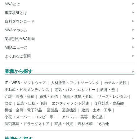
M&Aとは
事業承継とは
資料ダウンロード
M&Aマガジン
業界別のM&A動向
M&Aニュース
よくあるご質問
業種から探す
IT・WEB・ソフトウェア
人材派遣・アウトソーシング
ホテル・旅館
不動産・ビルメンテナンス
電気・ガス・エネルギー
教育・塾
介護・医療・福祉
婚礼・葬儀
物流・運輸・倉庫
リース・レンタル
飲食
広告・出版・印刷
エンタテイメント関連
食品製造・食品卸
機械・金属・電子部品
医薬品・医療機器
建築・土木・工事
小売（スーパー・コンビニ等）
アパレル・美容・化粧品
調剤薬局・ドラッグストア
家具・雑貨
農林水産
その他
地域から探す