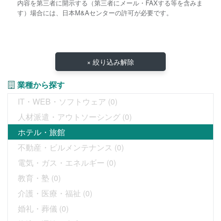
内容を第三者に開示する（第三者にメール・FAXする等を含みま
す）場合には、日本M&Aセンターの許可が必要です。
× 絞り込み解除
業種から探す
IT・WEB・ソフトウェア
(0)
人材派遣・アウトソーシング
(0)
ホテル・旅館
不動産・ビルメンテナンス
(0)
電気・ガス・エネルギー
(0)
教育・塾
(0)
介護・医療・福祉
(0)
婚礼・葬儀
(0)