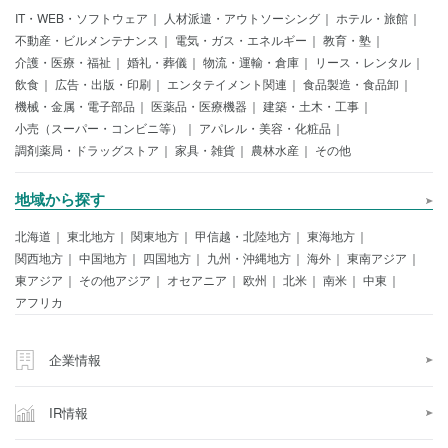
IT・WEB・ソフトウェア
人材派遣・アウトソーシング
ホテル・旅館
不動産・ビルメンテナンス
電気・ガス・エネルギー
教育・塾
介護・医療・福祉
婚礼・葬儀
物流・運輸・倉庫
リース・レンタル
飲食
広告・出版・印刷
エンタテイメント関連
食品製造・食品卸
機械・金属・電子部品
医薬品・医療機器
建築・土木・工事
小売（スーパー・コンビニ等）
アパレル・美容・化粧品
調剤薬局・ドラッグストア
家具・雑貨
農林水産
その他
地域から探す
北海道
東北地方
関東地方
甲信越・北陸地方
東海地方
関西地方
中国地方
四国地方
九州・沖縄地方
海外
東南アジア
東アジア
その他アジア
オセアニア
欧州
北米
南米
中東
アフリカ
企業情報
IR情報