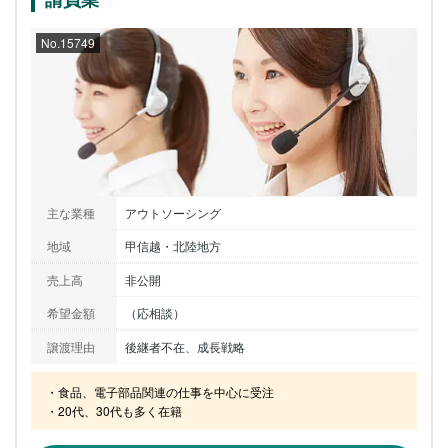
No.15749
主な業種
アウトソーシング
地域
甲信越・北陸地方
売上高
非公開
希望金額
（応相談）
譲渡理由
後継者不在、成長戦略
・食品、電子部品関連の仕事を中心に受注

・20代、30代も多く在籍