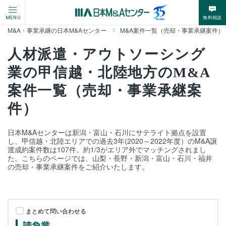
無料相談
MENU
M&A・事業承継の日本M&Aセンター
M&A案件一覧（売却・事業承継案件）
人材派遣・アウトソーシング
業の甲信越・北陸地方のM&A
案件一覧（売却・事業承継案
件）
日本M&Aセンターは新潟・富山・石川にサテライト拠点を設置
し、甲信越・北陸エリアでの過去3年(2020～2022年度）のM&A譲
渡成約案件数は107件。約1/3がエリア外でマッチングされまし
た。こちらのページでは、山梨・長野・新潟・富山・石川・福井
の売却・事業承継案件をご紹介いたします。
まとめて問い合わせる
請負業