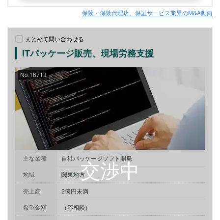
保険・保険代理店、保証サービス業界のM&A動向
まとめて問い合わせる
ITパッケージ販売、現場労務支援
No.16713
主な業種
自社パッケージソフト開発
地域
関東地方
売上高
2億円未満
希望金額
（応相談）