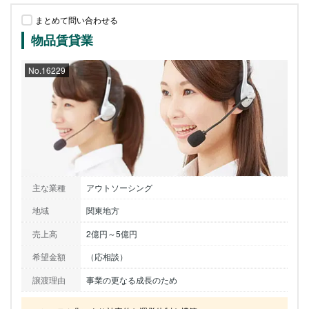
まとめて問い合わせる
物品賃貸業
No.16229
主な業種
アウトソーシング
地域
関東地方
売上高
2億円～5億円
希望金額
（応相談）
譲渡理由
事業の更なる成長のため