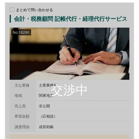
まとめて問い合わせる
会計・税務顧問 記帳代行・経理代行サービス
No.16290
主な業種
士業事務所
地域
関東地方
売上高
非公開
希望金額
（応相談）
譲渡理由
成長戦略