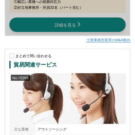
①幅広い業種への税務対応力　

②好立地事務所・所員32名（パート含む）
詳細を見る
士業事務所業界のM&A動向
まとめて問い合わせる
貿易関連サービス
No.15265
主な業種
アウトソーシング