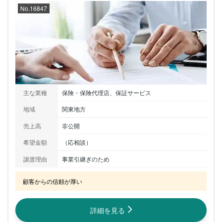
No.16847
主な業種
保険・保険代理店、保証サービス
地域
関東地方
売上高
非公開
希望金額
（応相談）
譲渡理由
事業引継ぎのため
顧客からの信頼が厚い
詳細を見る