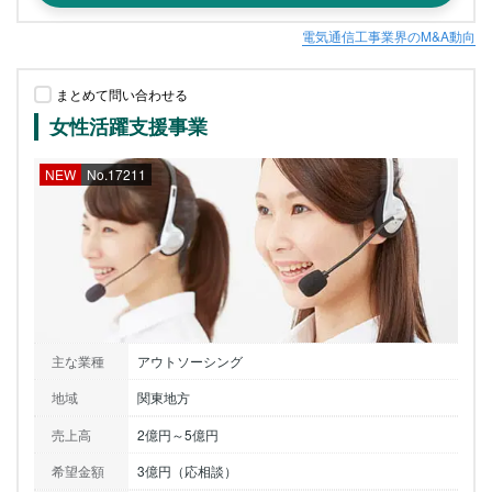
電気通信工事業界のM&A動向
まとめて問い合わせる
女性活躍支援事業
NEW
No.17211
主な業種
アウトソーシング
地域
関東地方
売上高
2億円～5億円
希望金額
3億円（応相談）