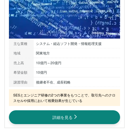
主な業種
システム・組込ソフト開発・情報処理支援
地域
関東地方
売上高
10億円～20億円
希望金額
10億円
譲渡理由
後継者不在、成長戦略
SESとエンジニア研修の2つの事業をもつことで、取引先へのクロ
スセルや採用において相乗効果が生じている
詳細を見る