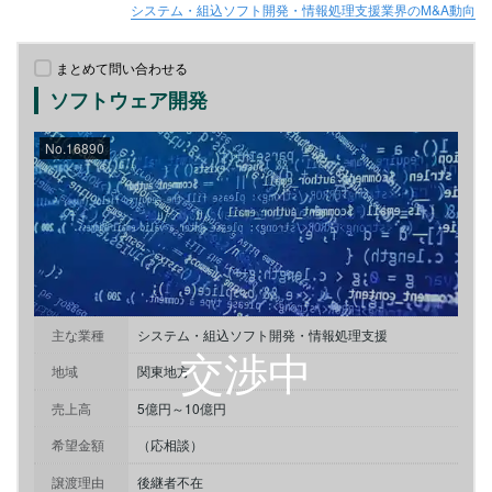
システム・組込ソフト開発・情報処理支援業界のM&A動向
まとめて問い合わせる
ソフトウェア開発
No.16890
主な業種
システム・組込ソフト開発・情報処理支援
地域
関東地方
売上高
5億円～10億円
希望金額
（応相談）
譲渡理由
後継者不在