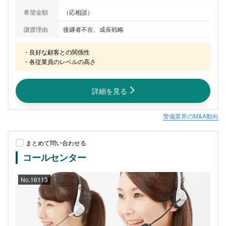
希望金額
（応相談）
譲渡理由
後継者不在、成長戦略
・良好な顧客との関係性

・各従業員のレベルの高さ
詳細を見る
警備業界のM&A動向
まとめて問い合わせる
コールセンター
No.16113