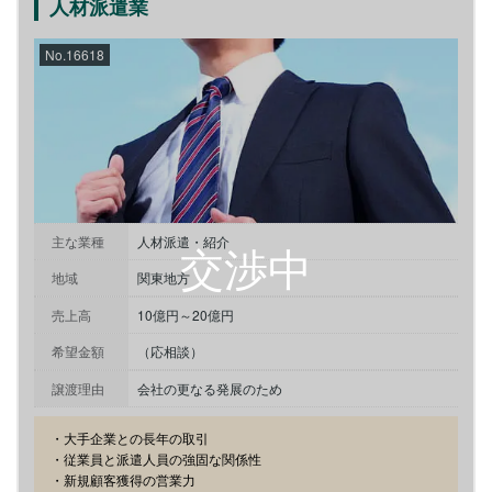
人材派遣業
No.16618
主な業種
人材派遣・紹介
地域
関東地方
売上高
10億円～20億円
希望金額
（応相談）
譲渡理由
会社の更なる発展のため
・大手企業との長年の取引

・従業員と派遣人員の強固な関係性

・新規顧客獲得の営業力