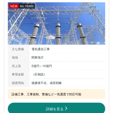
NEW
No.16999
主な業種
電気通信工事
地域
関東地方
売上高
5億円～10億円
希望金額
（応相談）
譲渡理由
後継者不在、成長戦略
設備工事、工事規制、警備など一気通貫で対応可能
詳細を見る