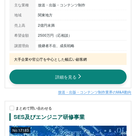
主な業種
放送・出版・コンテンツ制作
地域
関東地方
売上高
2億円未満
希望金額
2500万円（応相談）
譲渡理由
後継者不在、成長戦略
大手企業や官公庁を中心とした幅広い顧客網
詳細を見る
放送・出版・コンテンツ制作業界のM&A動向
まとめて問い合わせる
SES及びエンジニア研修事業
No.17183