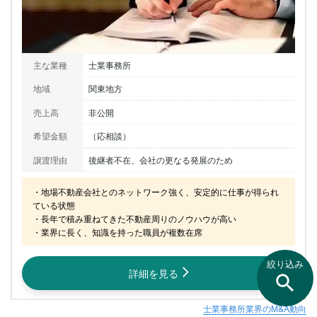
主な業種
士業事務所
地域
関東地方
売上高
非公開
希望金額
（応相談）
譲渡理由
後継者不在、会社の更なる発展のため
・地場不動産会社とのネットワーク強く、安定的に仕事が得られ
ている状態

・長年で積み重ねてきた不動産周りのノウハウが高い

・業界に長く、知識を持った職員が複数在席
絞り込み
詳細を見る
士業事務所業界のM&A動向