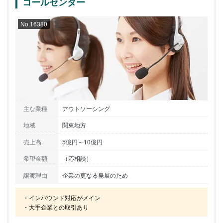
コールセンター
No.16380
主な業種
アウトソーシング
地域
関東地方
売上高
5億円～10億円
希望金額
（応相談）
譲渡理由
企業の更なる発展のため
・インバウンド対応がメイン

・大手企業との取引あり