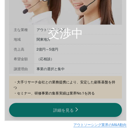
主な業種
アウトソーシング
地域
関東地方
売上高
2億円～5億円
希望金額
（応相談）
譲渡理由
事業の選択と集中
・大手リサーチ会社との業務提携により、安定した顧客基盤を持
つ

・セミナー、研修事業の集客実績は業界No.1を誇る
詳細を見る
アウトソーシング業界のM&A動向