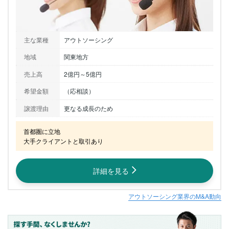
主な業種
アウトソーシング
地域
関東地方
売上高
2億円～5億円
希望金額
（応相談）
譲渡理由
更なる成長のため
首都圏に立地

大手クライアントと取引あり
詳細を見る
アウトソーシング業界のM&A動向