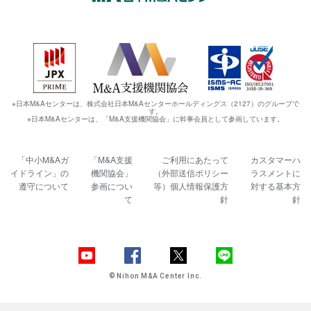
※日本M&Aセンターは、株式会社日本M&Aセンターホールディングス（2127）のグループで
す。
※日本M&Aセンターは、「M&A支援機関協会」に幹事会員として参画しています。
「中小M&Aガ
「M&A支援
ご利用にあたって
カスタマーハ
イドライン」の
機関協会」
（外部送信ポリシー
ラスメントに
遵守について
参画につい
等）
個人情報保護方
対する基本方
て
針
針
© Nihon M&A Center Inc.