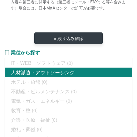
内容を第三者に開示する（第三者にメール・FAXする等を含みま
す）場合には、日本M&Aセンターの許可が必要です。
× 絞り込み解除
業種から探す
IT・WEB・ソフトウェア
(0)
人材派遣・アウトソーシング
ホテル・旅館
(0)
不動産・ビルメンテナンス
(0)
電気・ガス・エネルギー
(0)
教育・塾
(0)
介護・医療・福祉
(0)
婚礼・葬儀
(0)