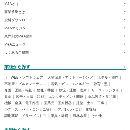
M&Aとは
事業承継とは
資料ダウンロード
M&Aマガジン
業界別のM&A動向
M&Aニュース
よくあるご質問
業種から探す
IT・WEB・ソフトウェア
人材派遣・アウトソーシング
ホテル・旅館
不動産・ビルメンテナンス
電気・ガス・エネルギー
教育・塾
介護・医療・福祉
婚礼・葬儀
物流・運輸・倉庫
リース・レンタル
飲食
広告・出版・印刷
エンタテイメント関連
食品製造・食品卸
機械・金属・電子部品
医薬品・医療機器
建築・土木・工事
小売（スーパー・コンビニ等）
アパレル・美容・化粧品
調剤薬局・ドラッグストア
家具・雑貨
農林水産
その他
地域から探す